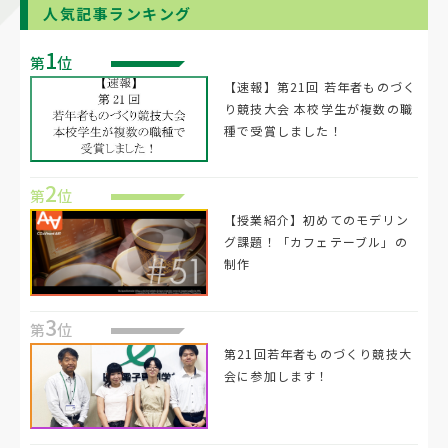
人気記事ランキング
1
第
位
【速報】第21回 若年者ものづく
り競技大会 本校学生が複数の職
種で受賞しました！
2
第
位
【授業紹介】初めてのモデリン
グ課題！「カフェテーブル」の
制作
3
第
位
第21回若年者ものづくり競技大
会に参加します！