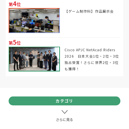
4
第
位
【ゲーム制作科】作品展示会
5
第
位
Cisco APJC NetAcad Riders
2026 日本大会1位・2位・3位
独占受賞！さらに世界2位・3位
も獲得！
カテゴリ