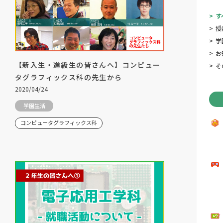
>
す
>
授
>
学
>
お
【新入生・進級生の皆さんへ】コンピュー
>
そ
タグラフィックス科の先生から
2020/04/24
学園生活
コンピュータグラフィックス科