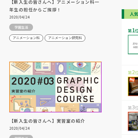
【新入生の皆さんへ】アニメーション科一
年生の担任からご挨拶！
人
2020/04/24
学園生活
1
第
アニメーション科
アニメーション研究科
2
第
3
第
【新入生の皆さんへ】実習室の紹介
2020/04/24