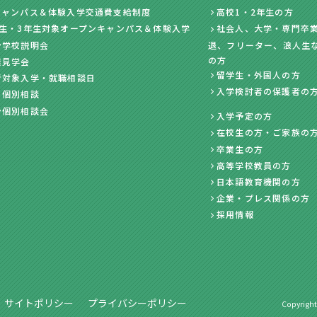
キャンパス＆体験入学交通費支給制度
高校1・2年生の方
年生・3年生対象オープンキャンパス＆体験入学
社会人、大学・専門卒業
ン学校説明会
退、フリーター、浪人生
の方
業見学会
留学生・外国人の方
者対象入学・就職相談日
入学検討者の保護者の
・個別相談
ン個別相談会
入学予定の方
在校生の方・ご家族の
卒業生の方
高等学校教員の方
日本語教育機関の方
企業・プレス関係の方
採用情報
サイトポリシー
プライバシーポリシー
Copyright