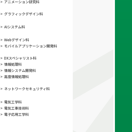
>
アニメーション
研究科
>
グラフィック
デザイン科
>
AIシステム科
>
Webデザイン科
>
モバイルアプリ
ケーション開発科
>
DXスペシャリスト科
>
情報処理科
>
情報システム開発科
>
高度情報処理科
>
ネットワーク
セキュリティ科
>
電気工学科
>
電気工事技術科
>
電子応用工学科