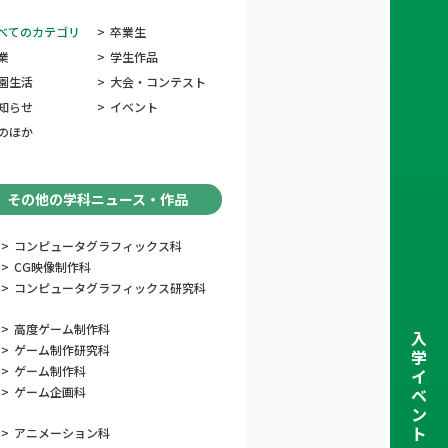
べてのカテゴリ
>
卒業生
業
>
学生作品
園生活
>
大会・コンテスト
知らせ
>
イベント
のほか
その他の学科ニュース・作品
>
コンピュータグラフィックス科
>
CG映像制作科
>
コンピュータグラフィックス研究科
>
高度ゲーム制作科
入
>
ゲーム制作研究科
学
>
ゲーム制作科
イ
>
ゲーム企画科
ベ
ン
ト
>
アニメーション科