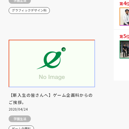
学園生活
4
第
グラフィックデザイン科
5
第
【新入生の皆さんへ】ゲーム企画科からの
ご挨拶。
2020/04/24
学園生活
ゲーム企画科