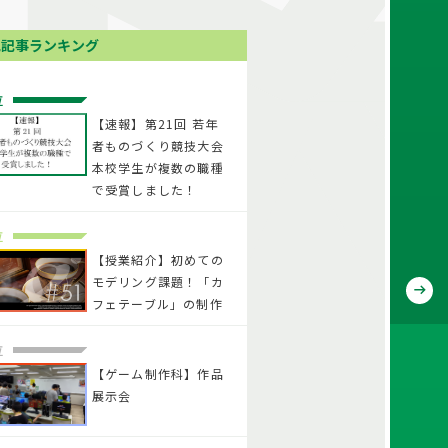
気記事ランキング
位
【速報】第21回 若年
者ものづくり競技大会
本校学生が複数の職種
で受賞しました！
位
【授業紹介】初めての
モデリング課題！「カ
フェテーブル」の制作
位
【ゲーム制作科】作品
展示会