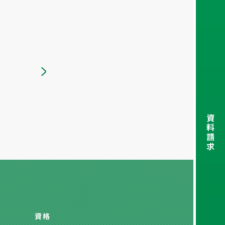
資
料
請
求
資格