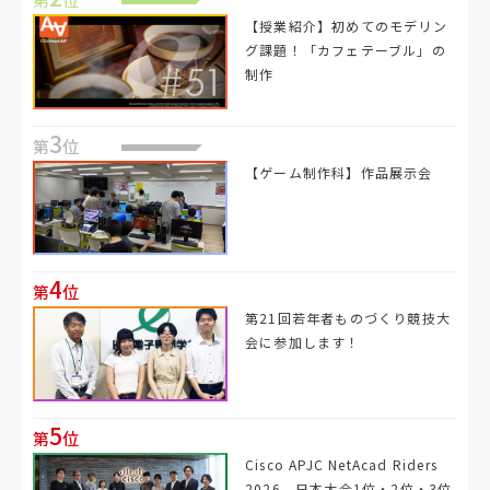
【授業紹介】初めてのモデリン
グ課題！「カフェテーブル」の
制作
3
第
位
【ゲーム制作科】作品展示会
4
第
位
第21回若年者ものづくり競技大
会に参加します！
5
第
位
Cisco APJC NetAcad Riders
2026 日本大会1位・2位・3位