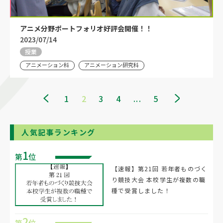
アニメ分野ポートフォリオ好評会開催！！
2023/07/14
授業
アニメーション科
アニメーション研究科
1
2
3
4
...
5
人気記事ランキング
1
第
位
【速報】第21回 若年者ものづく
り競技大会 本校学生が複数の職
種で受賞しました！
2
第
位