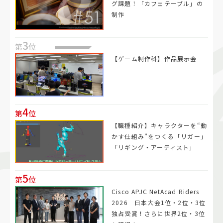
グ課題！「カフェテーブル」の
制作
3
第
位
【ゲーム制作科】作品展示会
4
第
位
【職種紹介】キャラクターを“動
かす仕組み”をつくる「リガー」
「リギング・アーティスト」
5
第
位
Cisco APJC NetAcad Riders
2026 日本大会1位・2位・3位
独占受賞！さらに世界2位・3位