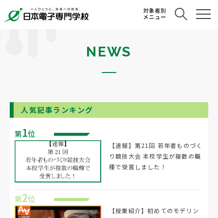
対象者別
メニュー
NEWS
人気記事ランキング
1
第
位
【速報】第21回 若年者ものづく
り競技大会 本校学生が複数の職
種で受賞しました！
2
第
位
【授業紹介】初めてのモデリン