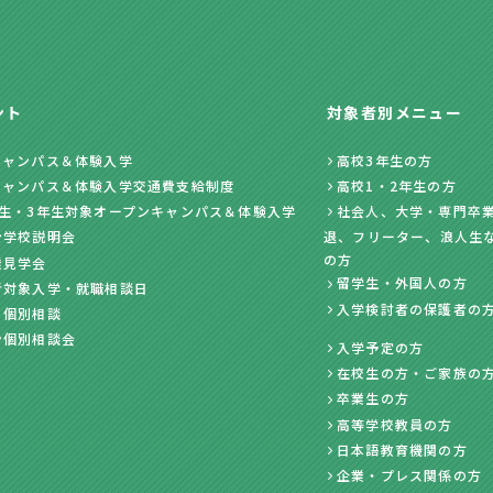
ント
対象者別メニュー
キャンパス＆体験入学
高校3年生の方
キャンパス＆体験入学交通費支給制度
高校1・2年生の方
年生・3年生対象オープンキャンパス＆体験入学
社会人、大学・専門卒業
ン学校説明会
退、フリーター、浪人生
の方
業見学会
留学生・外国人の方
者対象入学・就職相談日
入学検討者の保護者の
・個別相談
ン個別相談会
入学予定の方
在校生の方・ご家族の
卒業生の方
高等学校教員の方
日本語教育機関の方
企業・プレス関係の方