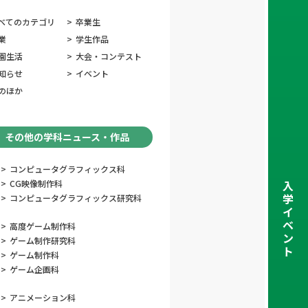
べてのカテゴリ
>
卒業生
業
>
学生作品
園生活
>
大会・コンテスト
知らせ
>
イベント
のほか
その他の学科ニュース・作品
>
コンピュータグラフィックス科
>
CG映像制作科
入
学
>
コンピュータグラフィックス研究科
イ
ベ
>
高度ゲーム制作科
ン
>
ゲーム制作研究科
ト
>
ゲーム制作科
>
ゲーム企画科
>
アニメーション科