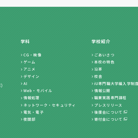
学科
学校紹介
CG・映像
ごあいさつ
ゲーム
本校の特色
アニメ
沿革
デザイン
校舎
AI
iU専門職大学編入学制
部）
Web・モバイル
情報公開
情報処理
職業実践専門課程
ネットワーク・セキュリティ
プレスリリース
電気・電子
後援会について
夜間部
寄付金について