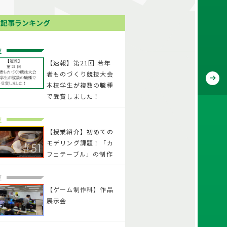
気記事ランキング
位
【速報】第21回 若年
者ものづくり競技大会
本校学生が複数の職種
で受賞しました！
位
【授業紹介】初めての
モデリング課題！「カ
フェテーブル」の制作
位
【ゲーム制作科】作品
展示会