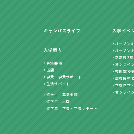
キャンパスライフ
入学イベ
オープン
入学案内
オープン
新高校2
募集要項
オンライ
出願
夜間部授
学費・学費サポート
高校既卒
生活サポート
学校見学
オンライ
留学生 募集要項
留学生 出願
留学生 学費・学費サポート