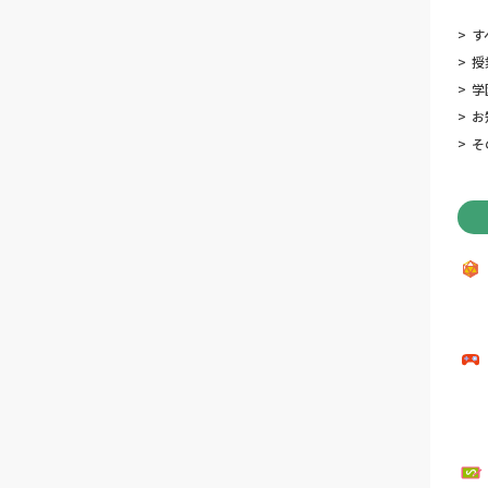
>
す
>
授
>
学
>
お
>
そ