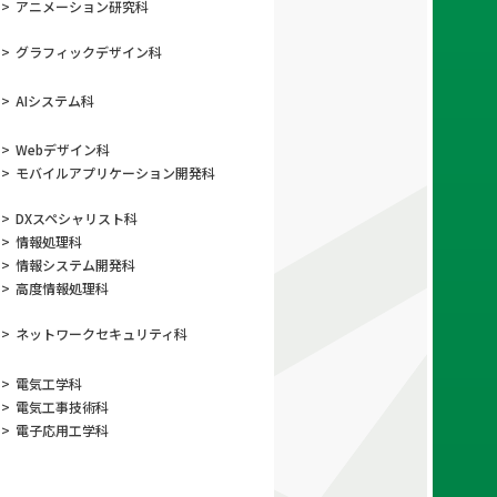
>
アニメーション
研究科
>
グラフィック
デザイン科
>
AIシステム科
>
Webデザイン科
>
モバイルアプリケーション
開発科
>
DXスペシャリスト科
>
情報処理科
>
情報システム開発科
>
高度情報処理科
>
ネットワーク
セキュリティ科
>
電気工学科
>
電気工事技術科
>
電子応用工学科