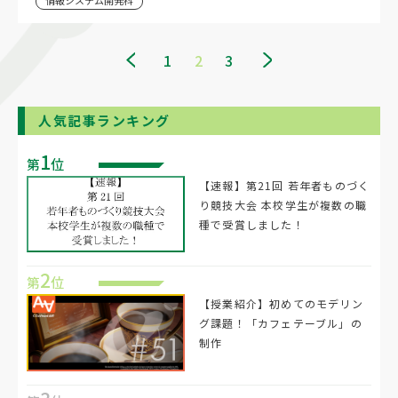
1
2
3
人気記事ランキング
1
第
位
【速報】第21回 若年者ものづく
り競技大会 本校学生が複数の職
種で受賞しました！
2
第
位
【授業紹介】初めてのモデリン
グ課題！「カフェテーブル」の
制作