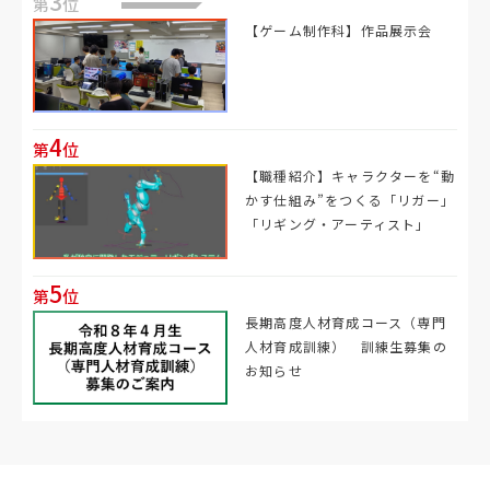
3
第
位
【ゲーム制作科】作品展示会
4
第
位
【職種紹介】キャラクターを“動
かす仕組み”をつくる「リガー」
「リギング・アーティスト」
5
第
位
長期高度人材育成コース（専門
人材育成訓練） 訓練生募集の
お知らせ