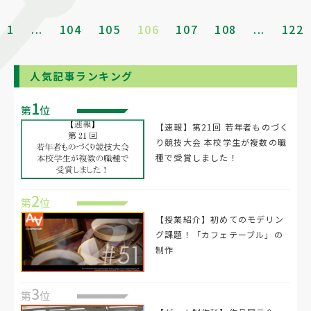
1
...
104
105
106
107
108
...
122
人気記事ランキング
1
第
位
【速報】第21回 若年者ものづく
り競技大会 本校学生が複数の職
種で受賞しました！
2
第
位
【授業紹介】初めてのモデリン
グ課題！「カフェテーブル」の
制作
3
第
位