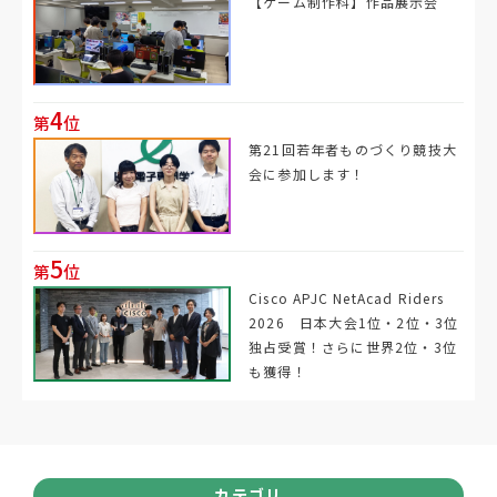
【ゲーム制作科】作品展示会
4
第
位
第21回若年者ものづくり競技大
会に参加します！
5
第
位
Cisco APJC NetAcad Riders
2026 日本大会1位・2位・3位
独占受賞！さらに世界2位・3位
も獲得！
カテゴリ