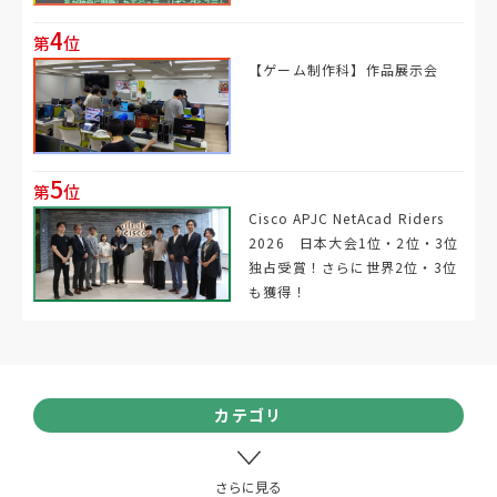
4
第
位
【ゲーム制作科】作品展示会
5
第
位
Cisco APJC NetAcad Riders
2026 日本大会1位・2位・3位
独占受賞！さらに世界2位・3位
も獲得！
カテゴリ