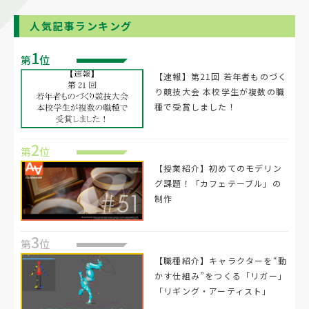
人気記事ランキング
1
第
位
【速報】第21回 若年者ものづく
り競技大会 本校学生が複数の職
種で受賞しました！
2
第
位
【授業紹介】初めてのモデリン
グ課題！「カフェテーブル」の
制作
3
第
位
【職種紹介】キャラクターを“動
かす仕組み”をつくる「リガー」
「リギング・アーティスト」