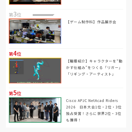
3
第
位
【ゲーム制作科】作品展示会
4
第
位
【職種紹介】キャラクターを“動
かす仕組み”をつくる「リガー」
「リギング・アーティスト」
5
第
位
Cisco APJC NetAcad Riders
2026 日本大会1位・2位・3位
独占受賞！さらに世界2位・3位
も獲得！