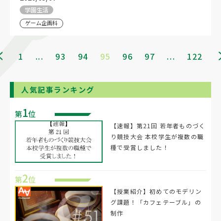
学園生活
ゲーム企画科
1
...
93
94
95
96
97
...
122
人気記事ランキング
1
第
位
【速報】第21回 若年者ものづく
り競技大会 本校学生が複数の職
種で受賞しました！
2
第
位
【授業紹介】初めてのモデリン
グ課題！「カフェテーブル」の
制作