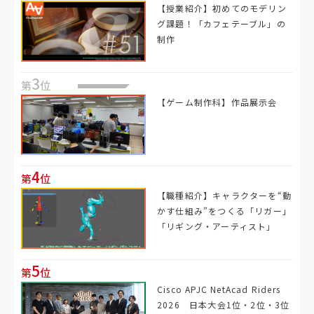
【授業紹介】初めてのモデリン
グ課題！「カフェテーブル」の
制作
3
第
位
【ゲーム制作科】作品展示会
4
第
位
【職種紹介】キャラクターを“動
かす仕組み”をつくる「リガー」
「リギング・アーティスト」
5
第
位
Cisco APJC NetAcad Riders
2026 日本大会1位・2位・3位