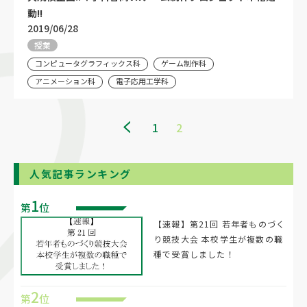
動!!
2019/06/28
授業
コンピュータグラフィックス科
ゲーム制作科
アニメーション科
電子応用工学科
1
2
人気記事ランキング
1
第
位
【速報】第21回 若年者ものづく
り競技大会 本校学生が複数の職
種で受賞しました！
2
第
位