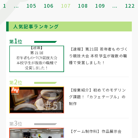
1
...
105
106
107
108
109
...
122
人気記事ランキング
1
第
位
【速報】第21回 若年者ものづく
り競技大会 本校学生が複数の職
種で受賞しました！
2
第
位
【授業紹介】初めてのモデリン
グ課題！「カフェテーブル」の
制作
3
第
位
【ゲーム制作科】作品展示会