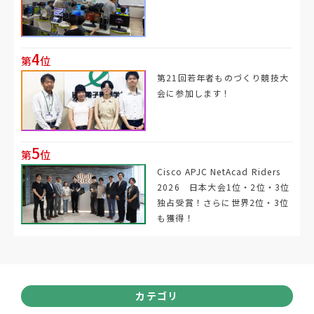
4
第
位
第21回若年者ものづくり競技大
会に参加します！
5
第
位
Cisco APJC NetAcad Riders
2026 日本大会1位・2位・3位
独占受賞！さらに世界2位・3位
も獲得！
カテゴリ