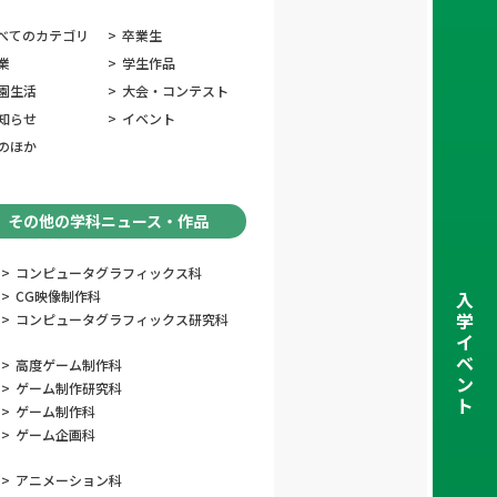
べてのカテゴリ
>
卒業生
業
>
学生作品
園生活
>
大会・コンテスト
知らせ
>
イベント
のほか
その他の学科ニュース・作品
>
コンピュータグラフィックス科
>
CG映像制作科
入
学
>
コンピュータグラフィックス研究科
イ
ベ
>
高度ゲーム制作科
ン
>
ゲーム制作研究科
ト
>
ゲーム制作科
>
ゲーム企画科
>
アニメーション科