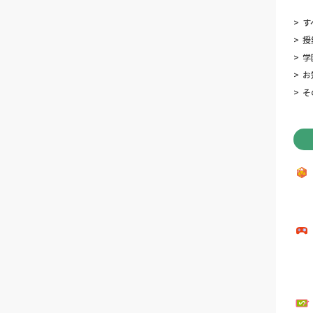
>
す
>
授
>
学
>
お
>
そ