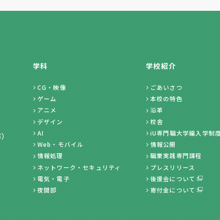
学科
学校紹介
CG・映像
ごあいさつ
ゲーム
本校の特色
アニメ
沿革
デザイン
校舎
AI
iU専門職大学編入学制
部）
Web・モバイル
情報公開
情報処理
職業実践専門課程
ネットワーク・セキュリティ
プレスリリース
電気・電子
後援会について
夜間部
寄付金について