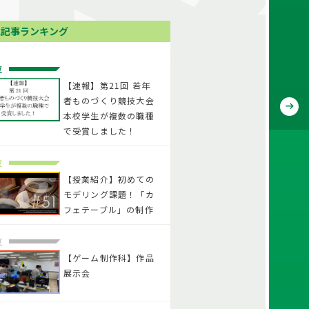
気記事ランキング
位
【速報】第21回 若年
者ものづくり競技大会
本校学生が複数の職種
で受賞しました！
位
【授業紹介】初めての
モデリング課題！「カ
フェテーブル」の制作
位
【ゲーム制作科】作品
展示会