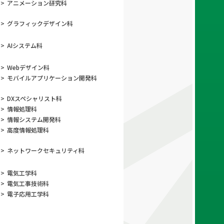
>
アニメーション
研究科
>
グラフィック
デザイン科
>
AIシステム科
>
Webデザイン科
>
モバイルアプリケーション
開発科
>
DXスペシャリスト科
>
情報処理科
>
情報システム開発科
>
高度情報処理科
>
ネットワーク
セキュリティ科
>
電気工学科
>
電気工事技術科
>
電子応用工学科