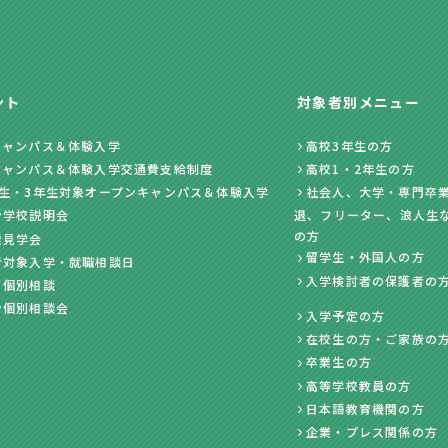
ント
対象者別メニュー
キャンパス＆体験入学
高校3年生の方
キャンパス＆体験入学交通費支給制度
高校1・2年生の方
年生・3年生対象オープンキャンパス＆体験入学
社会人、大学・専門卒業
ン学校説明会
退、フリーター、浪人生
の方
業見学会
留学生・外国人の方
者対象入学・就職相談日
入学検討者の保護者の
・個別相談
ン個別相談会
入学予定の方
在校生の方・ご家族の
卒業生の方
高等学校教員の方
日本語教育機関の方
企業・プレス関係の方