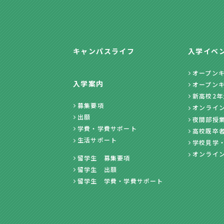
キャンパスライフ
入学イベ
オープン
入学案内
オープン
新高校2
募集要項
オンライ
出願
夜間部授
学費・学費サポート
高校既卒
生活サポート
学校見学
オンライ
留学生 募集要項
留学生 出願
留学生 学費・学費サポート