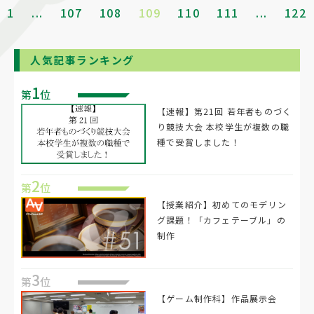
1
...
107
108
109
110
111
...
122
人気記事ランキング
1
第
位
【速報】第21回 若年者ものづく
り競技大会 本校学生が複数の職
種で受賞しました！
2
第
位
【授業紹介】初めてのモデリン
グ課題！「カフェテーブル」の
制作
3
第
位
【ゲーム制作科】作品展示会