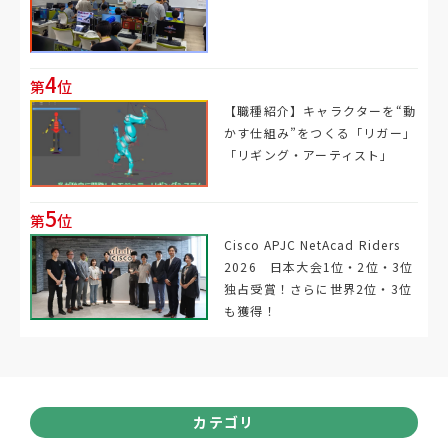
4
第
位
【職種紹介】キャラクターを“動
かす仕組み”をつくる「リガー」
「リギング・アーティスト」
5
第
位
Cisco APJC NetAcad Riders
2026 日本大会1位・2位・3位
独占受賞！さらに世界2位・3位
も獲得！
カテゴリ