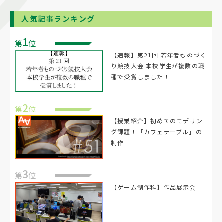
人気記事ランキング
1
第
位
【速報】第21回 若年者ものづく
り競技大会 本校学生が複数の職
種で受賞しました！
2
第
位
【授業紹介】初めてのモデリン
グ課題！「カフェテーブル」の
制作
3
第
位
【ゲーム制作科】作品展示会