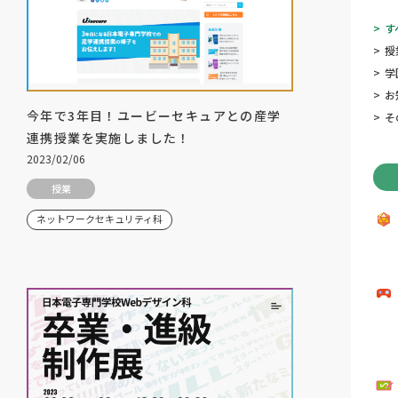
>
す
>
授
>
学
>
お
今年で3年目！ユービーセキュアとの産学
>
そ
連携授業を実施しました！
2023/02/06
授業
ネットワークセキュリティ科