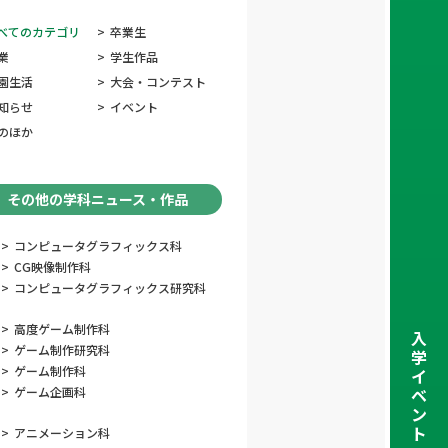
べてのカテゴリ
>
卒業生
業
>
学生作品
園生活
>
大会・コンテスト
知らせ
>
イベント
のほか
その他の学科ニュース・作品
>
コンピュータグラフィックス科
>
CG映像制作科
>
コンピュータグラフィックス研究科
>
高度ゲーム制作科
入
>
ゲーム制作研究科
学
>
ゲーム制作科
イ
>
ゲーム企画科
ベ
ン
ト
>
アニメーション科