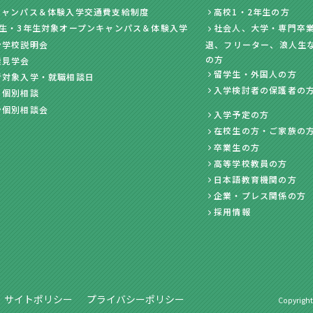
キャンパス＆体験入学交通費支給制度
高校1・2年生の方
年生・3年生対象オープンキャンパス＆体験入学
社会人、大学・専門卒業
ン学校説明会
退、フリーター、浪人生
の方
業見学会
留学生・外国人の方
者対象入学・就職相談日
入学検討者の保護者の
・個別相談
ン個別相談会
入学予定の方
在校生の方・ご家族の
卒業生の方
高等学校教員の方
日本語教育機関の方
企業・プレス関係の方
採用情報
サイトポリシー
プライバシーポリシー
Copyright