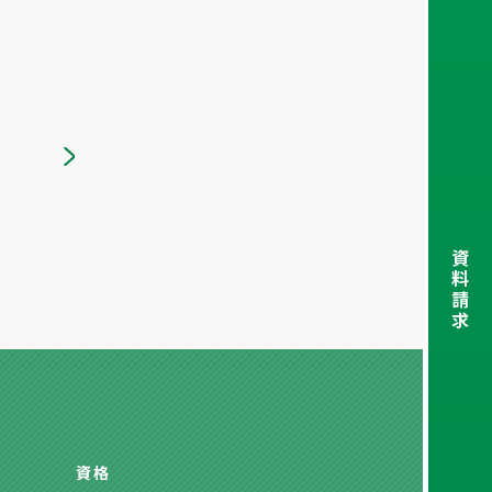
資
料
請
求
資格