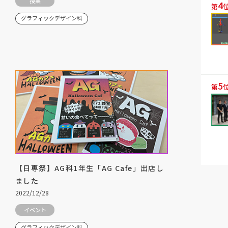
授業
4
第
グラフィックデザイン科
5
第
【日専祭】AG科1年生「AG Cafe」出店し
ました
2022/12/28
イベント
グラフィックデザイン科