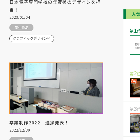
日本電子専門学校の年賀状のデザインを担
当！
人
2023/01/04
学生作品
1
第
グラフィックデザイン科
2
第
3
第
卒業制作2022 進捗発表！
2022/12/30