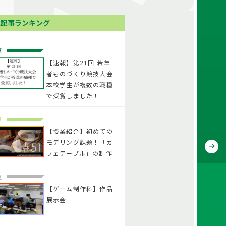
気記事ランキング
位
【速報】第21回 若年
者ものづくり競技大会
本校学生が複数の職種
で受賞しました！
位
【授業紹介】初めての
モデリング課題！「カ
フェテーブル」の制作
位
【ゲーム制作科】作品
展示会