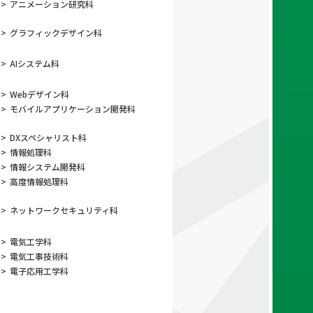
>
アニメーション
研究科
>
グラフィック
デザイン科
>
AIシステム科
>
Webデザイン科
>
モバイルアプリ
ケーション開発科
>
DXスペシャリスト科
>
情報処理科
>
情報システム開発科
>
高度情報処理科
>
ネットワーク
セキュリティ科
>
電気工学科
>
電気工事技術科
>
電子応用工学科