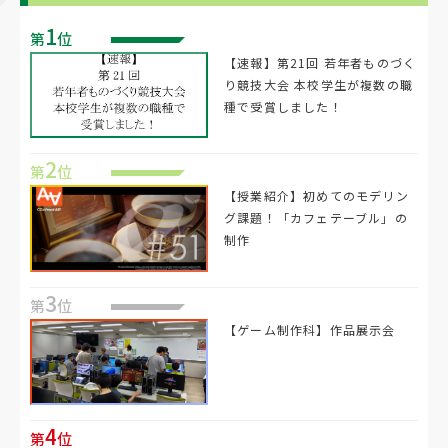
1
第
位
【速報】第21回 若年者ものづく
り競技大会 本校学生が複数の職
種で受賞しました！
2
第
位
【授業紹介】初めてのモデリン
グ課題！「カフェテーブル」の
制作
3
第
位
【ゲーム制作科】作品展示会
4
第
位